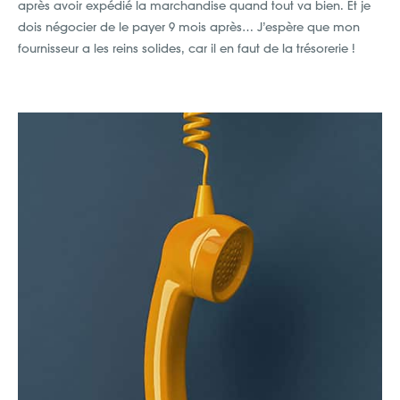
après avoir expédié la marchandise quand tout va bien. Et je
dois négocier de le payer 9 mois après… J’espère que mon
fournisseur a les reins solides, car il en faut de la trésorerie !